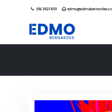
|16| 3621.1001
edmo@edmobernardes.co