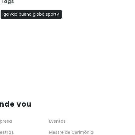
Tags
galvao bueno globo sportv
nde vou
presa
Eventos
lestras
Mestre de Cerimônia