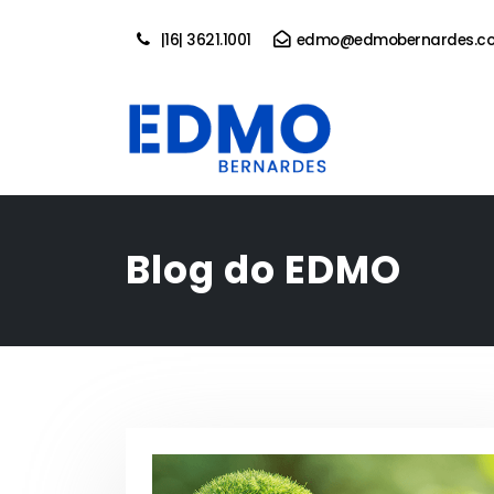
|16| 3621.1001
edmo@edmobernardes.co
Blog do EDMO