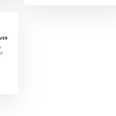
VER
a
al