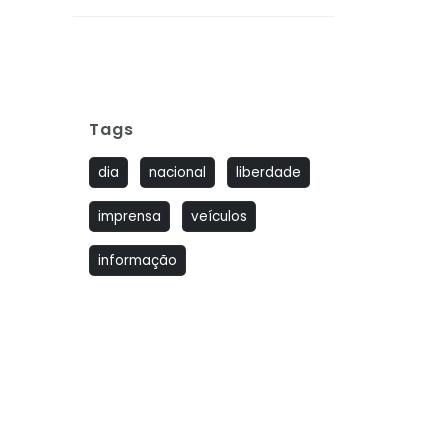
Tags
dia
nacional
liberdade
imprensa
veículos
informação