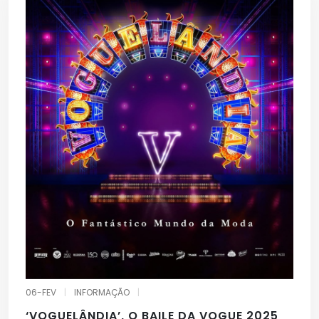
06-FEV
|
INFORMAÇÃO
|
‘VOGUELÂNDIA’, O BAILE DA VOGUE 2025