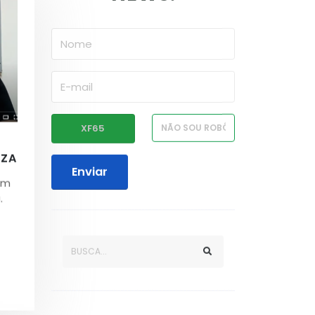
UZA
Enviar
om
.