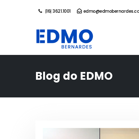
|16| 3621.1001
edmo@edmobernardes.co
Blog do EDMO