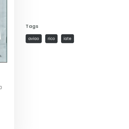
Tags
aviao
rico
iate
0