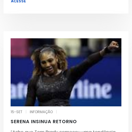
ACESSE
15-SET
|
INFORMAÇÃO
|
SERENA INSINUA RETORNO
“Acho que Tom Brady começou uma tendência