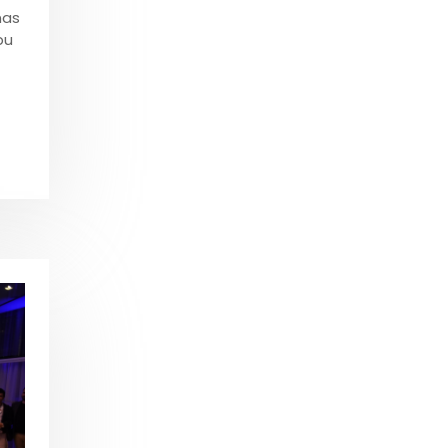
nas
bu