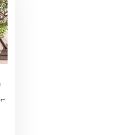
M
 em