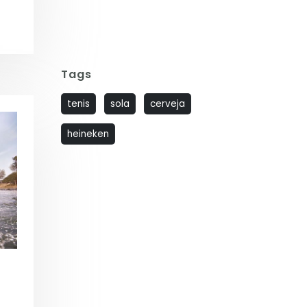
Tags
tenis
sola
cerveja
heineken