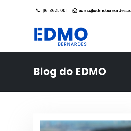
|16| 3621.1001
edmo@edmobernardes.co
Blog do EDMO