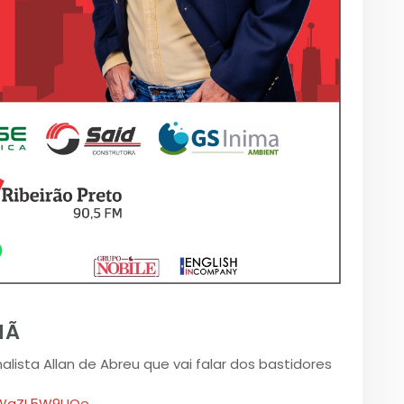
HÃ
nalista Allan de Abreu que vai falar dos bastidores
z7WgZL5W9UOe