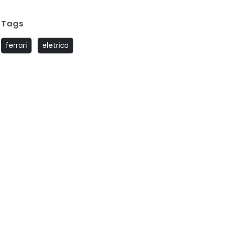
Tags
ferrari
eletrica