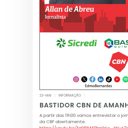
23-MAI
|
INFORMAÇÃO
|
BASTIDOR CBN DE AMAN
A partir das 11h00 vamos entrevistar o jor
da CBF abertamente.
https://youtu.be/fgP6BAF9lrg?si=_IW-