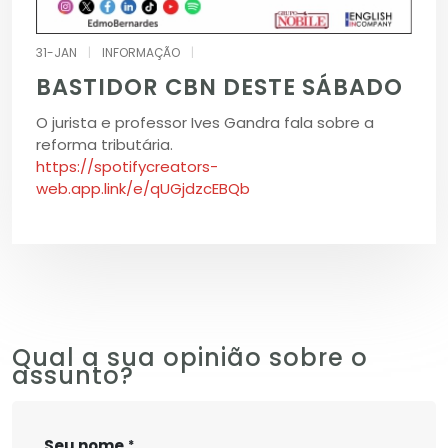
31-JAN
|
INFORMAÇÃO
|
BASTIDOR CBN DESTE SÁBADO
O jurista e professor Ives Gandra fala sobre a
reforma tributária.
https://spotifycreators-
web.app.link/e/qUGjdzcEBQb
Qual a sua opinião sobre o
assunto?
Seu nome