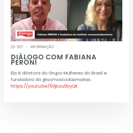
23-SET
|
INFORMAÇÃO
|
DIÁLOGO COM FABIANA
PERONI
Ela é ditetora do Grupo Mulheres do Brasil e
fundadora do @somostodasmarias.
https://youtu.be/60jbzu0byQk