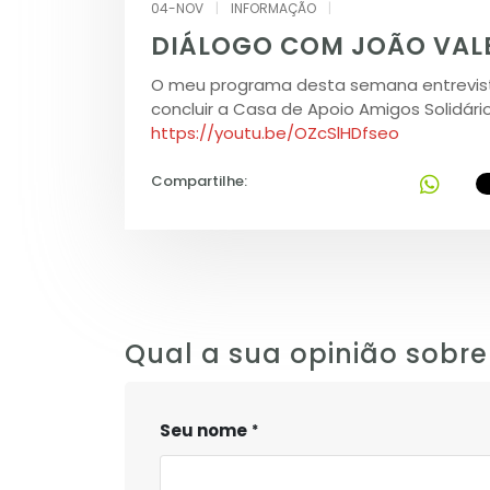
04-NOV
|
INFORMAÇÃO
|
DIÁLOGO COM JOÃO VAL
O meu programa desta semana entrevist
concluir a Casa de Apoio Amigos Solidári
https://youtu.be/OZcSlHDfseo
Compartilhe:
Qual a sua opinião sobre
Seu nome