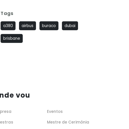
Tags
a380
airbus
buraco
dubai
brisbane
nde vou
presa
Eventos
lestras
Mestre de Cerimônia