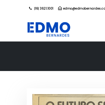
|16| 3621.1001
edmo@edmobernardes.co