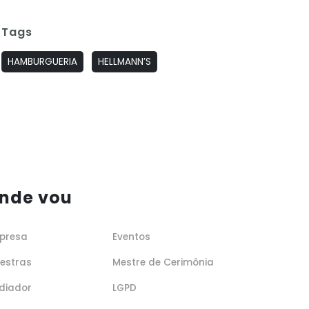
Tags
HAMBURGUERIA
HELLMANN’S
nde vou
presa
Eventos
lestras
Mestre de Cerimônia
diador
LGPD