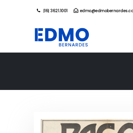
|16| 3621.1001
edmo@edmobernardes.co