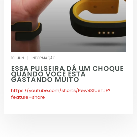
10-JUN
|
INFORMAÇÃO
|
ESSA PULSEIRA DÁ UM CHOQUE
QUANDO VOCÊ ESTÁ
GASTANDO MUITO
https://youtube.com/shorts/Pew8S1UeTJE?
feature=share