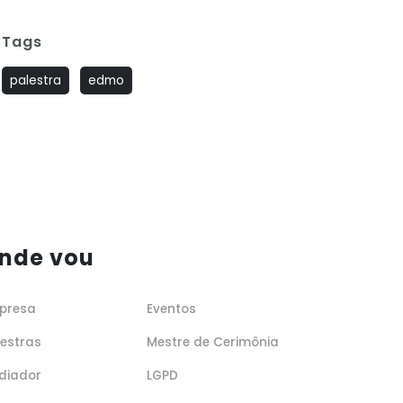
Tags
palestra
edmo
nde vou
presa
Eventos
lestras
Mestre de Cerimônia
diador
LGPD