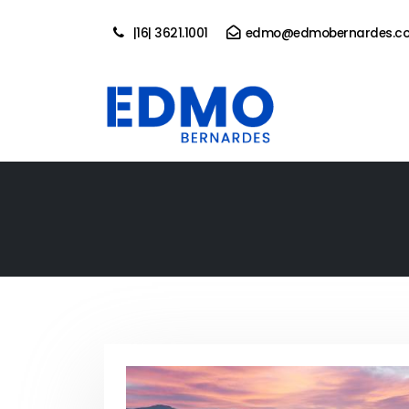
|16| 3621.1001
edmo@edmobernardes.co