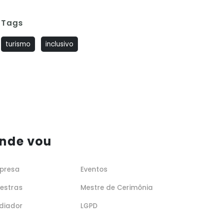
Tags
turismo
inclusivo
nde vou
presa
Eventos
lestras
Mestre de Cerimônia
diador
LGPD