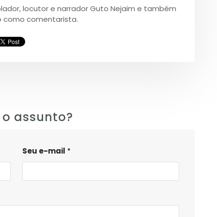
blador, locutor e narrador Guto Nejaim e também
do como comentarista.
 o assunto?
Seu e-mail