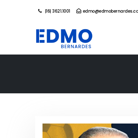
|16| 3621.1001
edmo@edmobernardes.co