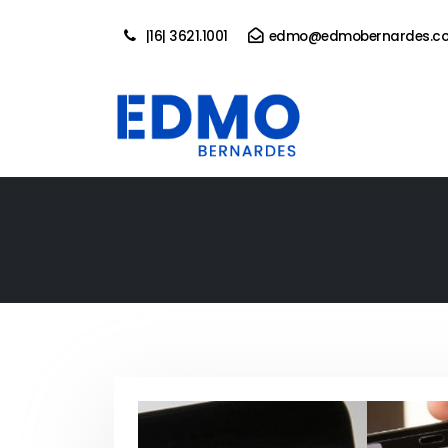
|16| 3621.1001
edmo@edmobernardes.co