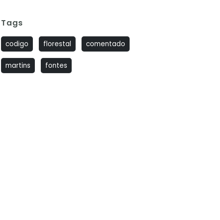
Tags
codigo
florestal
comentado
martins
fontes