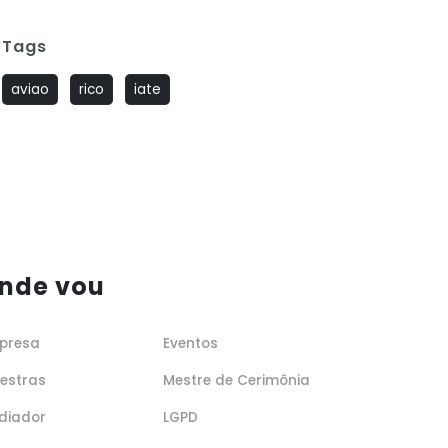
Tags
aviao
rico
iate
nde vou
presa
Eventos
lestras
Mestre de Cerimônia
diador
LGPD