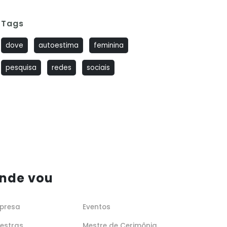
Tags
dove
autoestima
feminina
pesquisa
redes
sociais
nde vou
presa
Eventos
lestras
Mestre de Cerimônia