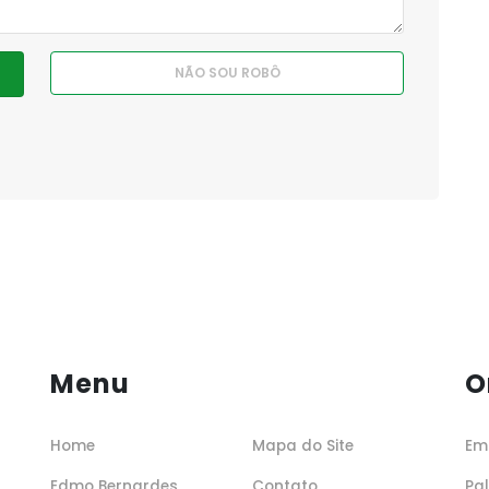
Menu
O
Home
Mapa do Site
Em
Edmo Bernardes
Contato
Pa