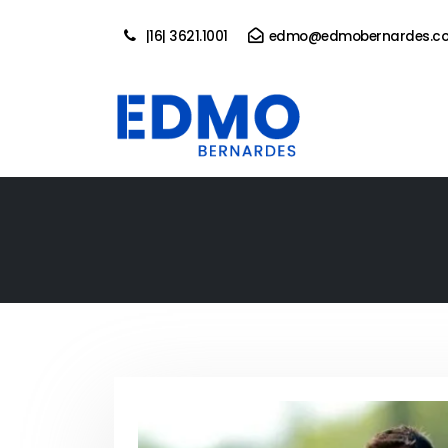
|16| 3621.1001
edmo@edmobernardes.co