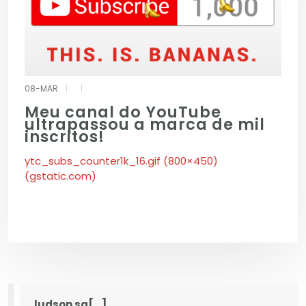
08-MAR
|
|
Meu canal do YouTube
ultrapassou a marca de mil
inscritos!
ytc_subs_counter1k_16.gif (800×450)
(gstatic.com)
ludson sa[...]