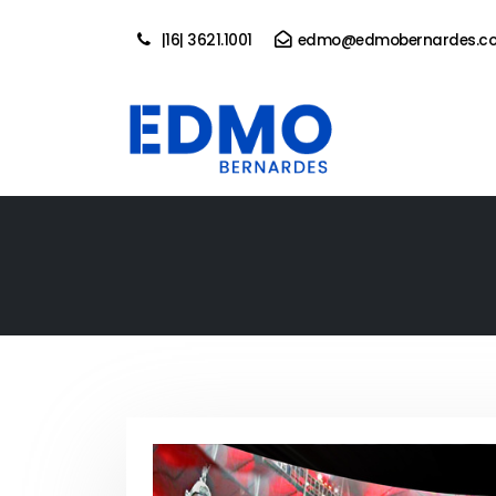
|16| 3621.1001
edmo@edmobernardes.co