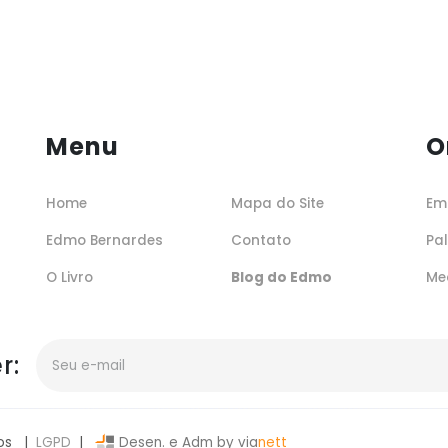
Menu
O
Home
Mapa do Site
Em
Edmo Bernardes
Contato
Pa
O Livro
Blog do Edmo
Me
r:
os |
LGPD
|
Desen. e Adm by via
nett