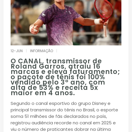
12-JUN
|
INFORMAÇÃO
|
O CANAL, transmissor de
Roland Garros, atraiu 16
marcas e eleva faturamento;
o pacote de tênis foi 100%
vendido pelo 3º ano, com
alta de 53% e receita 5x
maior em 4 anos.
Segundo o canal esportivo do grupo Disney e
principal transmissor do tênis no Brasil, o esporte
soma 51 milhões de fãs declarados no país,
registrou audiência recorde no canal em 2025 e
viu o número de praticantes dobrar na última