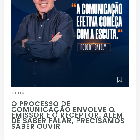
28-FEV
|
|
O PROCESSO DE
COMUNICAÇÃO ENVOLVE O
EMISSOR E O RECEPTOR. ALÉM
DE SABER FALAR, PRECISAMOS
SABER OUVIR