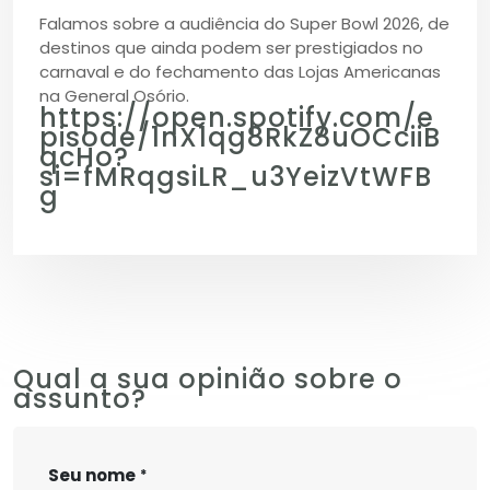
Falamos sobre a audiência do Super Bowl 2026, de
destinos que ainda podem ser prestigiados no
carnaval e do fechamento das Lojas Americanas
na General Osório.
https://open.spotify.com/e
pisode/1nX1qg8RkZ8uOCciiB
qcHo?
si=fMRqgsiLR_u3YeizVtWFB
g
Qual a sua opinião sobre o
assunto?
Seu nome