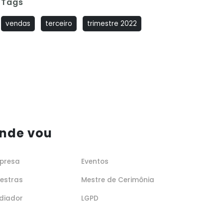
Tags
vendas
terceiro
trimestre 2022
nde vou
presa
Eventos
lestras
Mestre de Cerimônia
diador
LGPD