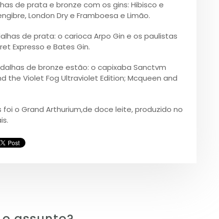
s de prata e bronze com os gins: Hibisco e
Gengibre, London Dry e Framboesa e Limão.
lhas de prata: o carioca Arpo Gin e os paulistas
ret Expresso e Bates Gin.
edalhas de bronze estão: o capixaba Sanctvm
d the Violet Fog Ultraviolet Edition; Mcqueen and
s foi o Grand Arthurium,de doce leite, produzido no
is.
 o assunto?