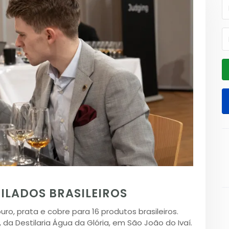
ILADOS BRASILEIROS
ro, prata e cobre para 16 produtos brasileiros.
 da Destilaria Água da Glória, em São João do Ivaí.