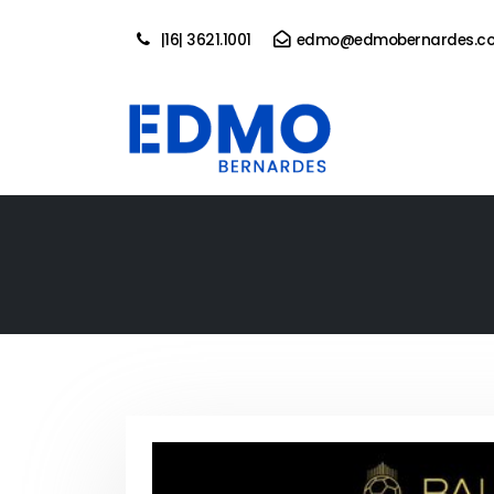
|16| 3621.1001
edmo@edmobernardes.co