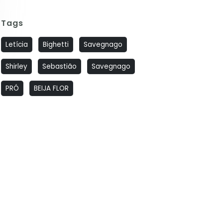
Tags
Letícia
Bighetti
Savegnago
Shirley
Sebastião
Savegnago
PRÓ
BEIJA FLOR