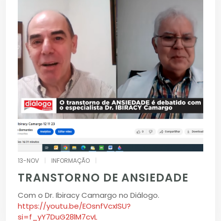
13-NOV
|
INFORMAÇÃO
|
TRANSTORNO DE ANSIEDADE
Com o Dr. Ibiracy Camargo no Diálogo.
https://youtu.be/EOsnfVcxISU?
si=f_yY7DuG28lM7cvL