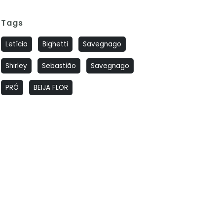
Tags
Letícia
Bighetti
Savegnago
Shirley
Sebastião
Savegnago
PRÓ
BEIJA FLOR