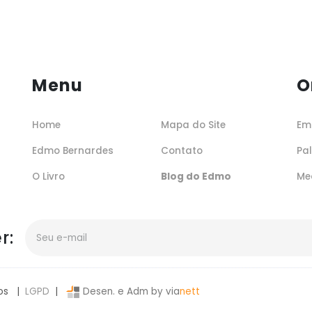
Menu
O
Home
Mapa do Site
Em
Edmo Bernardes
Contato
Pa
O Livro
Blog do Edmo
Me
r:
os |
LGPD
|
Desen. e Adm by via
nett