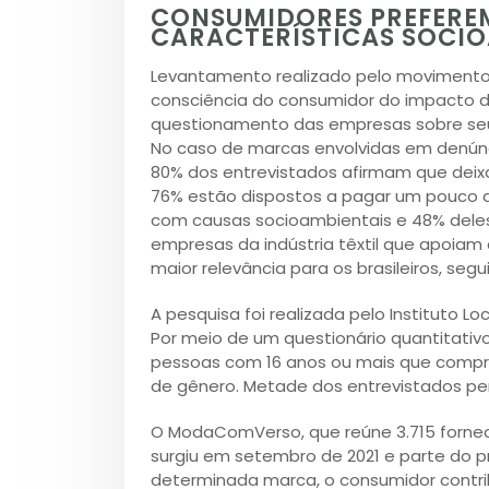
CONSUMIDORES PREFERE
CARACTERÍSTICAS SOCIO
Levantamento realizado pelo movimen
consciência do consumidor do impacto d
questionamento das empresas sobre seu 
No caso de marcas envolvidas em denúnc
80% dos entrevistados afirmam que deixa
76% estão dispostos a pagar um pouco
com causas socioambientais e 48% deles
empresas da indústria têxtil que apoia
maior relevância para os brasileiros, se
A pesquisa foi realizada pelo Instituto 
Por meio de um questionário quantitativ
pessoas com 16 anos ou mais que compr
de gênero. Metade dos entrevistados pe
O ModaComVerso, que reúne 3.715 fornece
surgiu em setembro de 2021 e parte do p
determinada marca, o consumidor cont