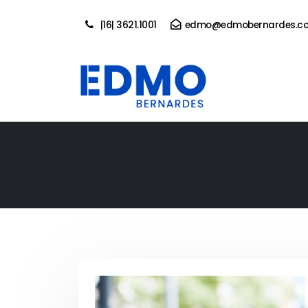
|16| 3621.1001
edmo@edmobernardes.co