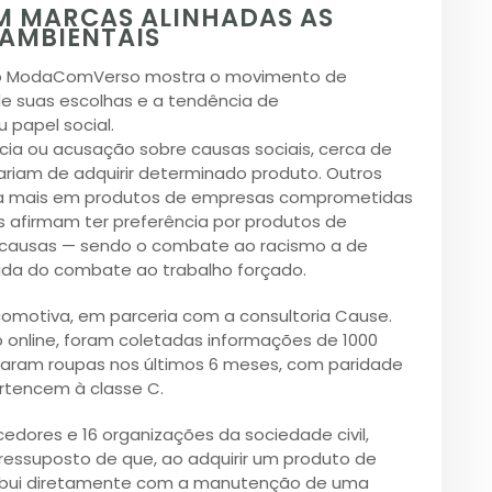
M MARCAS ALINHADAS AS
AMBIENTAIS
to ModaComVerso mostra o movimento de
e suas escolhas e a tendência de
papel social.
ia ou acusação sobre causas sociais, cerca de
riam de adquirir determinado produto. Outros
 a mais em produtos de empresas comprometidas
 afirmam ter preferência por produtos de
m causas — sendo o combate ao racismo a de
guida do combate ao trabalho forçado.
Locomotiva, em parceria com a consultoria Cause.
o online, foram coletadas informações de 1000
aram roupas nos últimos 6 meses, com paridade
rtencem à classe C.
dores e 16 organizações da sociedade civil,
ressuposto de que, ao adquirir um produto de
ribui diretamente com a manutenção de uma