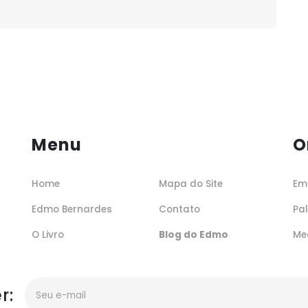
Menu
O
Home
Mapa do Site
Em
Edmo Bernardes
Contato
Pa
O Livro
Blog do Edmo
Me
r: