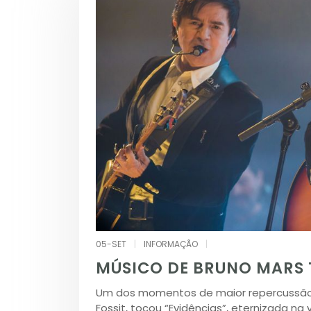
05-SET
|
INFORMAÇÃO
|
MÚSICO DE BRUNO MARS 
Um dos momentos de maior repercussão d
Fossit, tocou “Evidências”, eternizada na