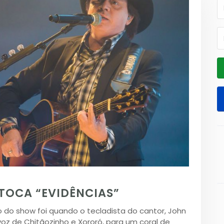
TOCA “EVIDÊNCIAS”
o show foi quando o tecladista do cantor, John
 voz de Chitãozinho e Xororó, para um coral de