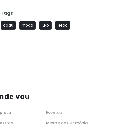
Tags
daslu
moda
luxo
leilao
nde vou
presa
Eventos
lestras
Mestre de Cerimônia