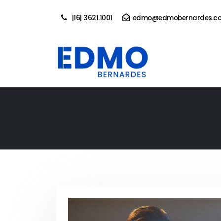
|16| 3621.1001
edmo@edmobernardes.co