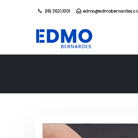
|16| 3621.1001
edmo@edmobernardes.co