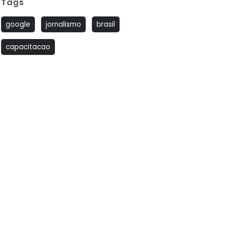
Tags
google
jornalismo
brasil
capacitacao