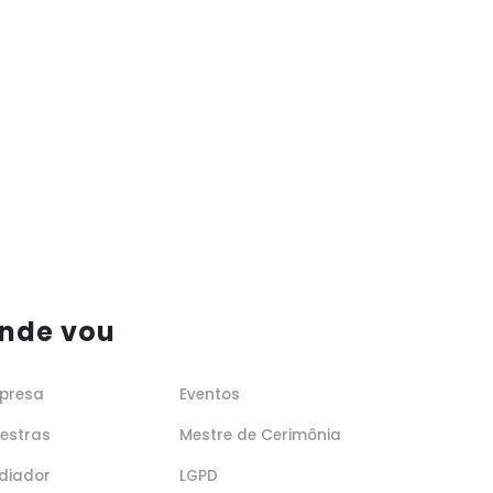
nde vou
presa
Eventos
lestras
Mestre de Cerimônia
diador
LGPD